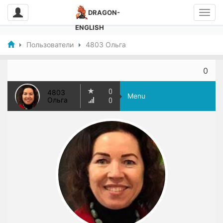
DRAGON-
ENGLISH
Пользователи
4803 Ольга
0
0
4803
Menu
Ольга
0