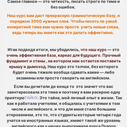
Самое главное — это четкость, писать строго по теме и
без ошибок.
Наш курс вам даст прекрасную грамматическую базу, и
порядком 2000 нужных слов. Чтобы писать по узкой
конкретной теме вам нужно просто учить новые слова,
ведь теперь вы знаете как это делать эффективно.
Итак подводя итоги, мы убедились,
что наш курс — это
очень эффективная база, каркас для будущего. Прочный
фундамент и стены , на котором нам остается поставить
крышу и дымоход.
Наш курс это толчок, без которого
будет очень тяжело вообще сдавать какие — либо
экзамены или просто говорить на английском.
Если вы дочитали до конца то это значит что вас
заинтересовала эта тема и поэтому я вам раскрою одну
приятную
ТАЙНУ
. Это тайна, мой личный опыт в жизни. Так
как я работала учителем, я общалась с учителями в том
числе и английского. и что для меня стало большим
откровением, это то, что студенты которые четыре года
учатся на иностранных языках, имеют такой же уровень
английского как у наших выпускников курса Dragon