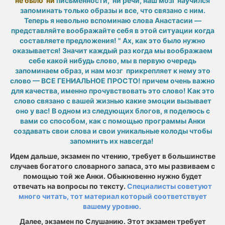
не было ни
письменности, ни речи, наш мозг научился
запоминать только образы и все, что связано с ним.
Теперь я невольно вспоминаю слова Анастасии —
представляйте воображайте себя в этой ситуации когда
составляете предложения! " Ах, как это было нужно
оказывается! Значит каждый раз когда мы воображаем
себе какой нибудь слово, мы в первую очередь
запоминаем образ, и нам мозг прикрепляет к нему это
слово — ВСЕ ГЕНИАЛЬНОЕ ПРОСТО! причем очень важно
для качества, именно прочувствовать это слово! Как это
слово связано с вашей жизнью какие эмоции вызывает
оно у вас! В одном из следующих блогов, я поделюсь с
вами со способом, как с помощью программы Анки
создавать свои слова и свои уникальные колоды чтобы
запомнить их
навсегда!
Идем дальше, экзамен по чтению, требует в большинстве
случаев богатого словарного запаса, это мы развиваем с
помощью той же Анки. Обыкновенно нужно будет
отвечать на вопросы по тексту.
Специалисты советуют
много читать, тот материал который соответствует
вашему уровню.
Далее, экзамен по Слушанию. Этот экзамен требует