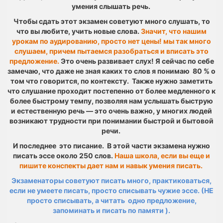
умения слышать речь.
Чтобы сдать этот экзамен советуют много слушать, то
что вы любите, учить новые слова.
Значит, что нашим
урокам по аудированию, просто нет цены! мы так много
слушаем, причем пытаемся разобраться и вписать это
предложение.
Это очень развивает слух! Я сейчас по себе
замечаю, что даже не зная каких то слов я понимаю 80 % о
том что говорится, по контексту. Также нужно заметить
что слушание проходит постепенно от более медленного к
более быстрому темпу, позволяя нам услышать быструю
и естественную речь — это очень важно, у многих людей
возникают трудности при понимании быстрой и бытовой
речи.
И последнее это писание. В этой части экзамена нужно
писать эссе около 250 слов.
Наша школа, если вы еще и
пишите конспекты дает нам и навык умения писать.
Экзаменаторы советуют писать много, практиковаться,
если не умеете писать, просто списывать чужие эссе. (НЕ
просто списывать, а читать одно предложение,
запоминать и писать по памяти ).