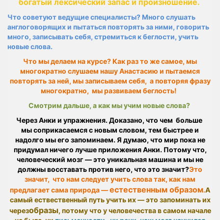
богатый лексический запас и произношение.
Что советуют ведущие специалисты?
Много слушать
англоговорящих и пытаться повторять за ними, говорить
много, записывать себя, стремиться к беглости, учить
новые слова.
Что мы делаем на курсе? Как раз то же самое, мы
многократно слушаем нашу Анастасию и пытаемся
повторять за ней, мы записываем себя, а повторяя фразу
многократно, мы развиваем беглость!
Смотрим дальше, а как мы учим новые слова?
Через Анки и упражнения. Доказано, что чем больше
мы
соприкасаемся с новым словом, тем быстрее и
надолго мы его запоминаем. Я думаю, что мир пока не
придумал ничего лучше приложения Анки. Потому что,
человеческий мозг — это уникальная машина и мы не
должны восставать против него, что это значит?
Это
значит, что нам следует учить слова так, как нам
естественным образом
предлагает сама природа —
.
А
самый ествественный путь учить их — это запоминать их
образы
через
, потому что у человечества в самом начале