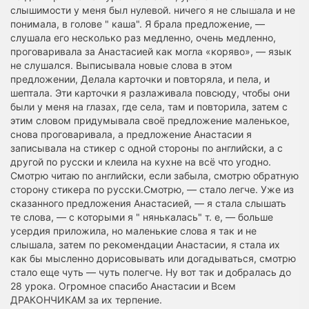
слышимости у меня был нулевой. ничего я не слышала и не
понимала, в голове " каша". Я брала предложение, —
слушала его несколько раз медленно, очень медленно,
проговаривала за Анастасией как могла «коряво», — язык
не слушался. Выписывала новые слова в этом
предложении, Делала карточки и повторяла, и пела, и
шептала. Эти карточки я разлаживала повсюду, чтобы они
были у меня на глазах, где села, там и повторила, затем с
этим словом придумывала своё предложение маленькое,
снова проговаривала, а предложение Анастасии я
записывала на стикер с одной стороны по английски, а с
другой по русски и клеила на кухне на всё что угодно.
Смотрю читаю по английски, если забыла, смотрю обратную
сторону стикера по русски.Смотрю, — стало легче. Уже из
сказанного предложения Анастасией, — я стала слышать
те слова, — с которыми я " нянькалась" т. е, — больше
усердия приложила, но маленькие слова я так и не
слышала, затем по рекомендации Анастасии, я стала их
как бы мысленно дорисовывать или догадываться, смотрю
стало еще чуть — чуть полегче. Ну вот так и добралась до
28 урока. Огромное спасибо Анастасии и Всем
ДРАКОНЧИКАМ за их терпение.