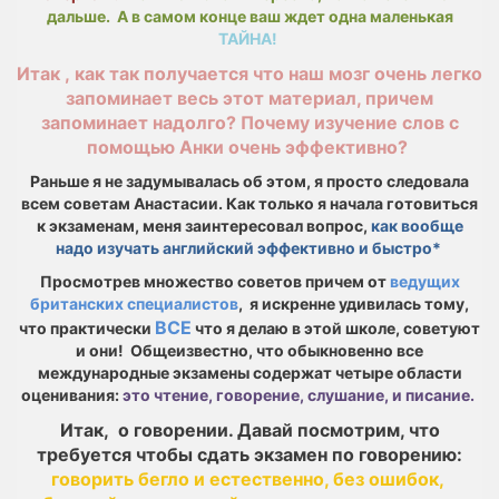
дальше. А в самом конце ваш ждет одна маленькая
ТАЙНА!
Итак , как так получается что наш мозг очень легко
запоминает весь этот материал, причем
запоминает надолго? Почему изучение слов с
помощью Анки очень эффективно?
Раньше я не задумывалась об этом, я просто следовала
всем советам Анастасии. Как только я начала готовиться
к экзаменам, меня заинтересовал вопрос,
как вообще
надо изучать английский эффективно и быстро*
Просмотрев множество советов причем от
ведущих
британских специалистов
, я искренне удивилась тому,
ВСЕ
что практически
что я делаю в этой школе, советуют
и они! Общеизвестно, что обыкновенно все
международные экзамены содержат четыре области
оценивания:
это чтение, говорение, слушание, и писание.
Итак, о говорении. Давай посмотрим, что
требуется чтобы сдать экзамен по говорению:
говорить бегло и естественно, без ошибок,