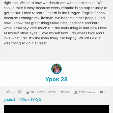
right too. We learn how we should act with our mistakes. We
should take it easy because every mistake is an opportunity to
get better. I love to learn English in the Dragon-English School
because I change my lifestyle. We become other people. And
now I know that great things take time, patience and hard
work. I can say very much but the main thing is that now I look
at myself other eyes: I love myself now, I do what I love and I
love what I do. It's the main thing. I'm happy. WOW! I did it! I
was trying to do it at least.
Урок 28
—
28.02.2020
23:35
858
3762 Елена
0
youtu.be/4j0sas1YXy0