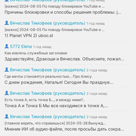
1 год назад
[важно] 2024-08-05 По поводу блокировок YouTube и ...
Причины блокировки и способы решения проблемы: j...
Вячеслав Тимофеев (руководитель)
1 год назад
[важно] 2024-08-05 По поводу блокировок YouTube и ...
1) Planet VPN 2) uboo.st
5772 Elena
1 год назад
Как извлечь служебные заголовки
Здравствуйте, Дракоши и Вячеслав. Объясните, пожал...
Вячеслав Тимофеев (руководитель)
2 года назад
Где мечты становятся реальностью... Про Алису.
С днем рождения, Наталья! Сегодня Вы празднуе...
Вячеслав Тимофеев (руководитель)
2 года назад
Есть точка А, есть точка Б..., и между ними?..
Точка А и Точка Б Мы все находимся в точке А,...
Вячеслав Тимофеев (руководитель)
2 года назад
[главное верить, что справишься] 2024-05-28 Вынужд...
Мнение ИИ об аудио-файле, после просьбы дать сокра...