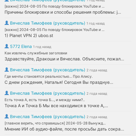
1 год назад
[важно] 2024-08-05 По поводу блокировок YouTube и ...
Причины блокировки и способы решения проблемы: j...
Вячеслав Тимофеев (руководитель)
1 год назад
[важно] 2024-08-05 По поводу блокировок YouTube и ...
1) Planet VPN 2) uboo.st
5772 Elena
1 год назад
Как извлечь служебные заголовки
Здравствуйте, Дракоши и Вячеслав. Объясните, пожал...
Вячеслав Тимофеев (руководитель)
2 года назад
Где мечты становятся реальностью... Про Алису.
С днем рождения, Наталья! Сегодня Вы празднуе...
Вячеслав Тимофеев (руководитель)
2 года назад
Есть точка А, есть точка Б..., и между ними?..
Точка А и Точка Б Мы все находимся в точке А,...
Вячеслав Тимофеев (руководитель)
2 года назад
[главное верить, что справишься] 2024-05-28 Вынужд...
Мнение ИИ об аудио-файле, после просьбы дать сокра...