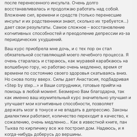
после перенесенного инсульта. Очень долго
восстанавливалась и продолжаю работать над собой.
Вложение сил, времени и средств (только перенесшие
инсульт и их родственники знают, сколько их требуется…)
дает свои результаты. Самое сложное – восстановление
когнитивных способностей и преодоление депрессии из-за
периодических ухудшений.
Ваш курс приобрела мне дочь, и с тех пор он стал
обязательной составляющей моего лечебного процесса. Я
очень старалась и стараюсь, как муравей карабкаюсь на
волшебную гору, но работаю очень медленно, время от
времени по состоянию своего здоровья скатываясь вниз.
Но снова ползу вверх. Силы дает Анастасия, подбадривая
«Step by step…» и Ваши сотрудники, готовые прийти на
помощь в любой момент. Безмерно Вам благодарна, так
как именно ваш изумительный курс значительно улучшил и
улучшает мои когнитивные способности, позволяет
держать мозг в тонусе и не впадать в депрессию. Законы
диалектики работают, количество переходит в качество, к
сожалению, очень медленно… Как в известной книге, пан
Тыква по кирпичику все же построил дом. Надеюсь, и я
когда-нибудь доберусь до вершины.