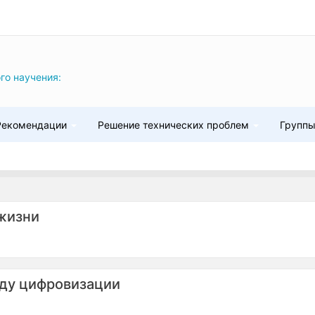
го научения:
Рекомендации
Решение технических проблем
Групп
 жизни
оду цифровизации