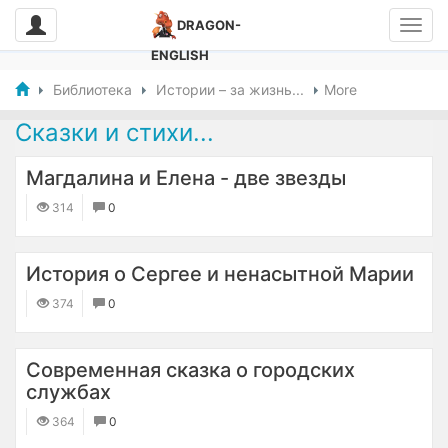
DRAGON-
ENGLISH
Библиотека
Истории – за жизнь...
More
Сказки и стихи...
Магдалина и Елена - две звезды
314
0
​История о Сергее и ненасытной Марии
374
0
Современная сказка о городских
службах
364
0