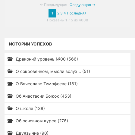
← Предыдущая
Следующая →
1
2
3
4
Последняя
Показаны 1-15 из 4008
ИСТОРИИ УСПЕХОВ
Драконий уровень №00 (566)
О сокровенном, мысли вслух... (51)
О Вячеславе Тимофееве (181)
Об Анастасии Божок (453)
О школе (138)
Об основном курсе (276)
Двуязычие (90)