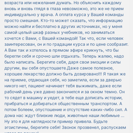
возраста или нежелания думать. Но объяснить каждому
вновь и вновь глядя в глаза невозможно, это же не прием
индивидуально у врача. А оплата курса у Вашей команды
просто смешная. Кто-то может сказать, что информацию
можно найти и бесплатно в других источниках, но у меня
самой целый шкаф разных учебников, но заниматься
хочется с Вами, с Вашей командой! Так что, если человек
заинтересован, он и по градации курса и по цене сообразит.
А Вам так и хотелось в прямом эфире крикнуть, что бы
берегли себя и срочно шли отдыхать. Теперь жалею, надо
было написать. Берегите себя, даря свои эмоции и силы
другим, вы
себя опустошаете.Даже самое полезное,
хорошее лекарство должно быть дозировано
!!! Я такая же
на приеме, отдающая себя, но заметила, если за дверью
никого нет, пациент начинает тебя выжимать, даже если
рабочий день уже давно закончился и за окном темно. Он
то сядет в машину и уедет, а тебе еще дописать истории,
прибраться и добираться общественным транспортом. А
потом болеем, опустошение и отсутствие каких-либо сил. А
дома нас ждут близкие люди, животные наши любимые ...
Ну это я для наглядности пример привела. Будьте
эгоистичны, берегите себя! Звонок прозвенел, распускаем