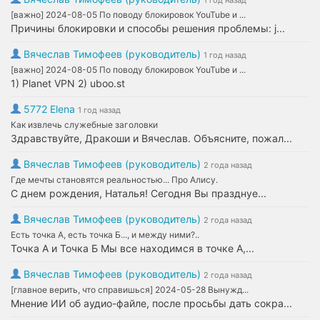
1 год назад
[важно] 2024-08-05 По поводу блокировок YouTube и ...
Причины блокировки и способы решения проблемы: j...
Вячеслав Тимофеев (руководитель)
1 год назад
[важно] 2024-08-05 По поводу блокировок YouTube и ...
1) Planet VPN 2) uboo.st
5772 Elena
1 год назад
Как извлечь служебные заголовки
Здравствуйте, Дракоши и Вячеслав. Объясните, пожал...
Вячеслав Тимофеев (руководитель)
2 года назад
Где мечты становятся реальностью... Про Алису.
С днем рождения, Наталья! Сегодня Вы празднуе...
Вячеслав Тимофеев (руководитель)
2 года назад
Есть точка А, есть точка Б..., и между ними?..
Точка А и Точка Б Мы все находимся в точке А,...
Вячеслав Тимофеев (руководитель)
2 года назад
[главное верить, что справишься] 2024-05-28 Вынужд...
Мнение ИИ об аудио-файле, после просьбы дать сокра...