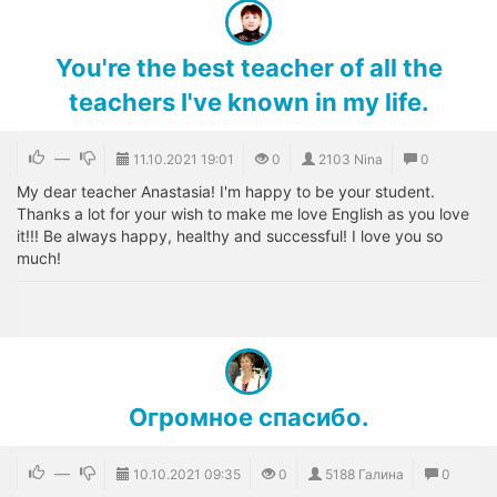
You're the best teacher of all the
teachers I've known in my life.
—
11.10.2021
19:01
0
2103 Nina
0
My dear teacher Anastasia! I'm happy to be your student.
Thanks a lot for your wish to make me love English as you love
it!!! Be always happy, healthy and successful! I love you so
much!
Огромное спасибо.
—
10.10.2021
09:35
0
5188 Галина
0