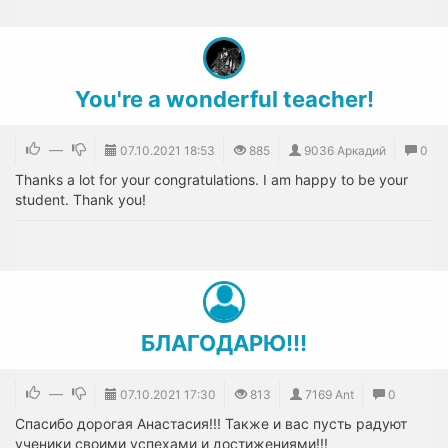
You're a wonderful teacher!
—
07.10.2021
18:53
885
9036 Аркадий
0
Thanks a lot for your congratulations. I am happy to be your
student. Thank you!
БЛАГОДАРЮ!!!
—
07.10.2021
17:30
813
7169 Ant
0
Спасибо дорогая Анастасия!!! Также и вас пусть радуют
ученики своими успехами и достижениями!!!