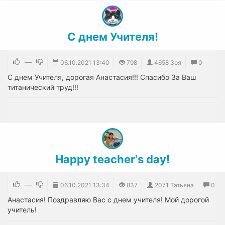
С днем Учителя!
—
06.10.2021
13:40
798
4658 Зоя
0
С днем Учителя, дорогая Анастасия!!! Спасибо За Ваш
титанический труд!!!
Happy teacher's day!
—
06.10.2021
13:34
837
2071 Татьяна
0
Анастасия! Поздравляю Вас с днем учителя! Мой дорогой
учитель!