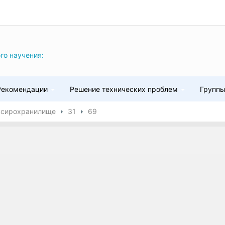
го научения:
Рекомендации
Решение технических проблем
Групп
ксирохранилище
31
69