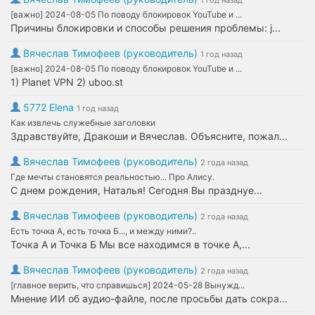
1 год назад
[важно] 2024-08-05 По поводу блокировок YouTube и ...
Причины блокировки и способы решения проблемы: j...
Вячеслав Тимофеев (руководитель)
1 год назад
[важно] 2024-08-05 По поводу блокировок YouTube и ...
1) Planet VPN 2) uboo.st
5772 Elena
1 год назад
Как извлечь служебные заголовки
Здравствуйте, Дракоши и Вячеслав. Объясните, пожал...
Вячеслав Тимофеев (руководитель)
2 года назад
Где мечты становятся реальностью... Про Алису.
С днем рождения, Наталья! Сегодня Вы празднуе...
Вячеслав Тимофеев (руководитель)
2 года назад
Есть точка А, есть точка Б..., и между ними?..
Точка А и Точка Б Мы все находимся в точке А,...
Вячеслав Тимофеев (руководитель)
2 года назад
[главное верить, что справишься] 2024-05-28 Вынужд...
Мнение ИИ об аудио-файле, после просьбы дать сокра...