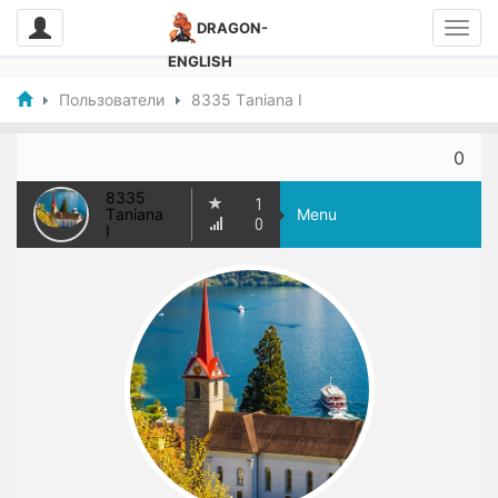
DRAGON-
ENGLISH
Пользователи
8335 Тaniana I
0
8335
1
Тaniana
Menu
0
I