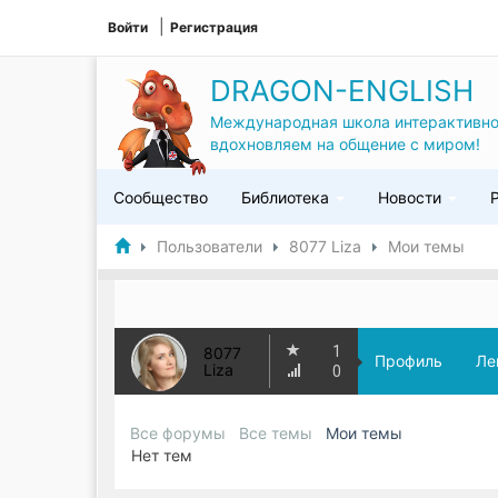
Войти
Регистрация
DRAGON-ENGLISH
Международная школа интерактивно
вдохновляем на общение с миром!
Сообщество
Библиотека
Новости
Пользователи
8077 Liza
Мои темы
1
8077
Профиль
Ле
Liza
0
Все форумы
Все темы
Мои темы
Нет тем