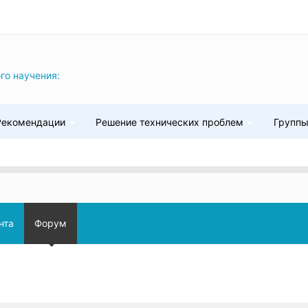
го научения:
Рекомендации
Решение технических проблем
Групп
нта
Форум