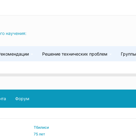
го научения:
Рекомендации
Решение технических проблем
Групп
нта
Форум
Тбилиси
75 лет