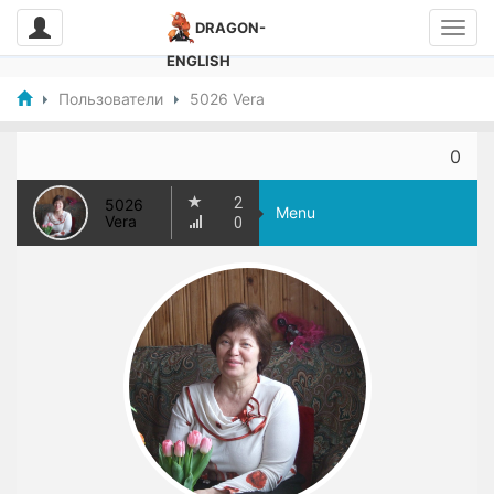
DRAGON-
ENGLISH
Пользователи
5026 Vera
0
2
5026
Menu
Vera
0