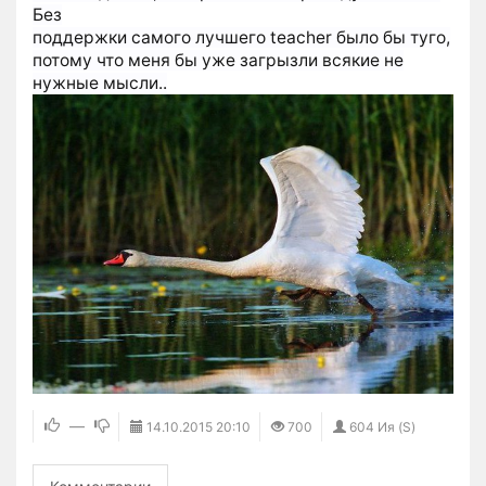
Без
поддержки самого лучшего teacher было бы туго,
потому что меня бы уже загрызли всякие не
нужные мысли..
—
14.10.2015
20:10
700
604 Ия (S)