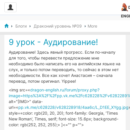
ENG
Блоги
Драконий уровень №09
More
9 урок - Аудирование!
Аудирование! Здесь явный прогресс. Если по-началу
для того, чтобы перевести предложение мне
необходимо было написать его на английском языке на
слух, и только потом переводить, то сейчас в этом нет
необходимости. Все как хочет Анастасия – сначала
перевод, потом оригинал. Yippee!
<img src=«
dragon-english.ru/forum/proxy.php?
image=https%3A%2F%2Fpp.vk.me%2Fc628228%2Fv628228918
alt="[IMG>" data-
url=«
pp.vk.me/c628228/v628228918/4aa6c/L_D1EE_XYgg.jpg
style=«color: rgb(20, 20, 20); font-family: Georgia, 'Times
New Roman', Times, serif; font-size: 15.6px; background-
color: rgb(252, 252, 255);» ]<="" p="">