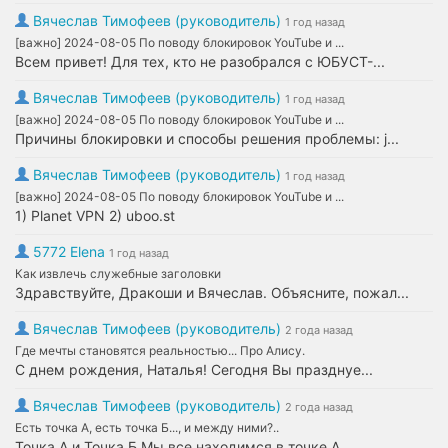
Вячеслав Тимофеев (руководитель)
1 год назад
[важно] 2024-08-05 По поводу блокировок YouTube и ...
Всем привет! Для тех, кто не разобрался с ЮБУСТ-...
Вячеслав Тимофеев (руководитель)
1 год назад
[важно] 2024-08-05 По поводу блокировок YouTube и ...
Причины блокировки и способы решения проблемы: j...
Вячеслав Тимофеев (руководитель)
1 год назад
[важно] 2024-08-05 По поводу блокировок YouTube и ...
1) Planet VPN 2) uboo.st
5772 Elena
1 год назад
Как извлечь служебные заголовки
Здравствуйте, Дракоши и Вячеслав. Объясните, пожал...
Вячеслав Тимофеев (руководитель)
2 года назад
Где мечты становятся реальностью... Про Алису.
С днем рождения, Наталья! Сегодня Вы празднуе...
Вячеслав Тимофеев (руководитель)
2 года назад
Есть точка А, есть точка Б..., и между ними?..
Точка А и Точка Б Мы все находимся в точке А,...