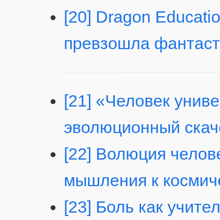
[20] Dragon Educati
превзошла фантаст
[21] «Человек унив
эволюционный скач
[22] Волюция челов
мышления к космич
[23] Боль как учите