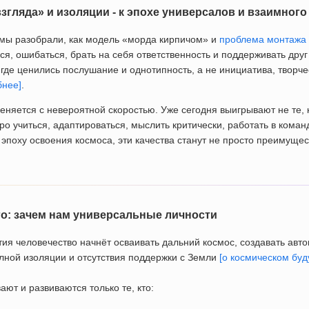
взгляда» и изоляции - к эпохе универсалов и взаимног
мы разобрали, как модель «морда кирпичом» и
проблема монтажа
я, ошибаться, брать на себя ответственность и поддерживать друг
 где ценились послушание и однотипность, а не инициатива, творче
бнее]
.
няется с невероятной скоростью. Уже сегодня выигрывают не те, к
тро учиться, адаптироваться, мыслить критически, работать в коман
в эпоху освоения космоса, эти качества станут не просто преимуще
о: зачем нам универсальные личности
ия человечество начнёт осваивать дальний космос, создавать авт
олной изоляции и отсутствия поддержки с Земли
[о космическом бу
ают и развиваются только те, кто: