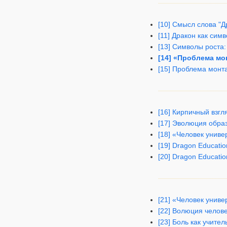
[10] Смысл слова "Д
[11] Дракон как сим
[13] Символы роста:
[14] «Проблема мо
[15] Проблема монта
[16] Кирпичный взгл
[17] Эволюция обра
[18] «Человек униве
[19] Dragon Educati
[20] Dragon Educati
[21] «Человек унив
[22] Волюция челов
[23] Боль как учите