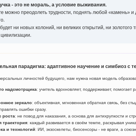
чка - это не мораль, а условие выживания.
те можно преодолеть трудности, поднять любой «камень» и 
о.
 будет ни новых колоний, ни великих открытий, ни золотого 
 цивилизации.
тельная парадигма: адаптивное научение и симбиоз с 
версальных личностей будущего, нам нужна новая модель образов
то надсмотрщика
: учитель вдохновляет, поддерживает, помогает 
ронное зеркало
: объективная, мгновенная обратная связь, без стыд
правлять ошибки сразу.
с роста
: не повод для наказания, а основа для антихрупкости и ст
 траектория
: каждый развивается в своём темпе, раскрывая уник
ка и технологий
: ИИ, экзоскелеты, биосенсоры - не враги, а сою