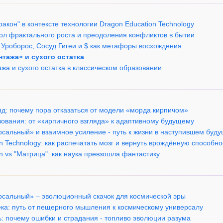
ракон" в контексте технологии Dragon Education Technology
вол фрактального роста и преодоления конфликтов в бытии
 Уроборос, Сосуд Гигеи и $ как метафоры восхождения
нтажа» и сухого остатка
жа и сухого остатка в классическом образовании
яд: почему пора отказаться от модели «морда кирпичом»
зования: от «кирпичного взгляда» к адаптивному будущему
рсальный» и взаимное усиление - путь к жизни в наступившем буд
on Technology: как распечатать мозг и вернуть врождённую способно
on vs "Матрица": как наука превзошла фантастику
ерсальный» – эволюционный скачок для космической эры
ека: путь от пещерного мышления к космическому универсалу
ль: почему ошибки и страдания - топливо эволюции разума