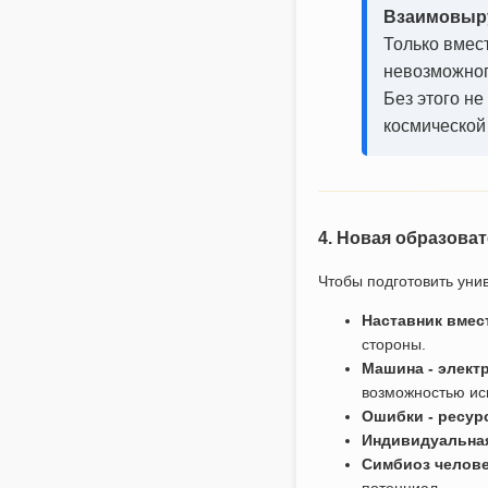
Взаимовыру
Только вмес
невозможног
Без этого не
космической
4. Новая образова
Чтобы подготовить уни
Наставник вмес
стороны.
Машина - элект
возможностью ис
Ошибки - ресур
Индивидуальная
Симбиоз челове
потенциал.