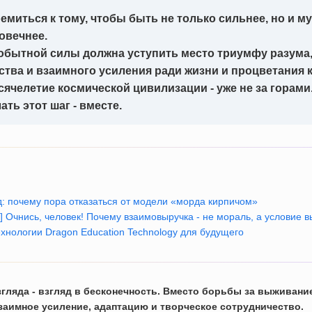
емиться к тому, чтобы быть не только сильнее, но и му
овечнее.
обытной силы должна уступить место триумфу разума
ства и взаимного усиления ради жизни и процветания 
ячелетие космической цивилизации - уже не за горами
ать этот шаг - вместе.
д: почему пора отказаться от модели «морда кирпичом»
] Очнись, человек! Почему взаимовыручка - не мораль, а условие 
хнологии Dragon Education Technology для будущего
гляда - взгляд в бесконечность. Вместо борьбы за выживание 
заимное усиление, адаптацию и творческое сотрудничество.