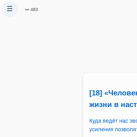
☰
👀 483
[18] «Челове
жизни в нас
Куда ведёт нас э
усиления позволят