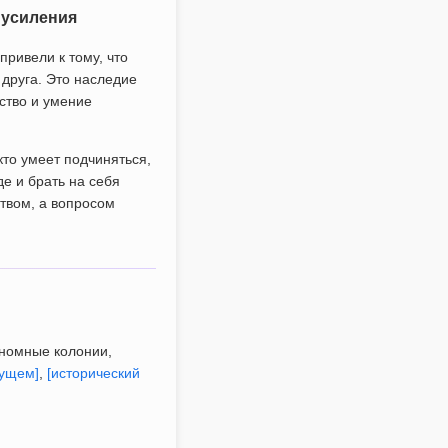
о усиления
привели к тому, что
 друга. Это наследие
ство и умение
то умеет подчиняться,
де и брать на себя
ством, а вопросом
ономные колонии,
дущем]
,
[исторический