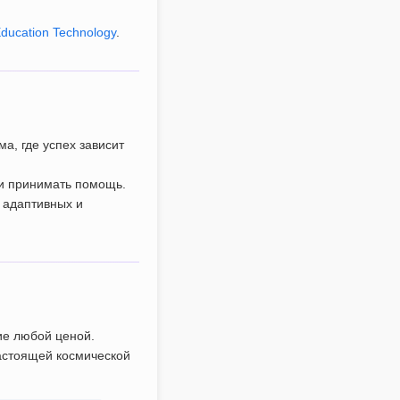
ducation Technology
.
а, где успех зависит
й и принимать помощь.
 адаптивных и
ие любой ценой.
настоящей космической