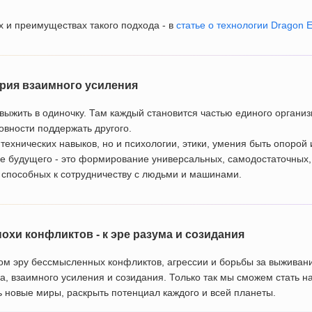
 и преимуществах такого подхода - в
статье о технологии Dragon E
ория взаимного усиления
ыжить в одиночку. Там каждый становится частью единого организм
товности поддержать другого.
 технических навыков, но и психологии, этики, умения быть опоро
 будущего - это формирование универсальных, самодостаточных,
 способных к сотрудничеству с людьми и машинами.
похи конфликтов - к эре разума и созидания
ом эру бессмысленных конфликтов, агрессии и борьбы за выживан
а, взаимного усиления и созидания. Только так мы сможем стать 
ь новые миры, раскрыть потенциал каждого и всей планеты.