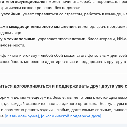
 и многофункционален
: может починить корабль, переписать про
критически важное решение без подсказки.
 устойчив
: умеет справляться со стрессом, работать в команде, н
ками междисциплинарного мышления
: инженер, врач, программи
одном лице.
зу с технологиями
: управляет экзоскелетами, биосенсорами, ИИ-а
человечности.
онфликтам и эгоизму - любой сбой может стать фатальным для все
способность мгновенно адаптироваться и поддерживать друг друга
читься договариваться и поддерживать друг друга уже 
орим и делим «пещеру» на Земле, мы не готовы к настоящим выз
я, где каждый становится частью единого организма. Без культуры 
 и совместно решать задачи - любые, даже самые сильные, личнос
ние
[о взаимовыручке]
,
[о космической поддержке духа]
.