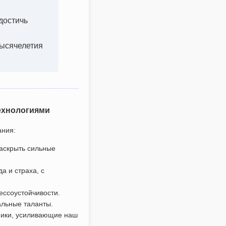
достичь
тысячелетия
технологиями
ания:
раскрыть сильные
а и страха, с
рессоустойчивости.
альные таланты.
зники, усиливающие наш