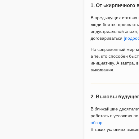
1. От «кирпичного 
В предыдущих статьях 
люди боятся проявлятьс
индустриальной эпохи,
договариваться
[подро
Но современный мир ме
а те, кто способен быс
инициативу. А завтра, 
выживания.
2. Вызовы будущег
В ближайшие десятилет
работать в условиях п
обзор]
.
В таких условиях выжив