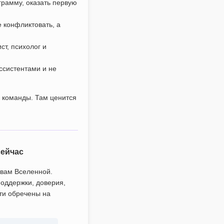
грамму, оказать первую
е конфликтовать, а
ст, психолог и
ссистентами и не
й команды. Там ценится
.
сейчас
овам Вселенной.
поддержки, доверия,
ти обречены на