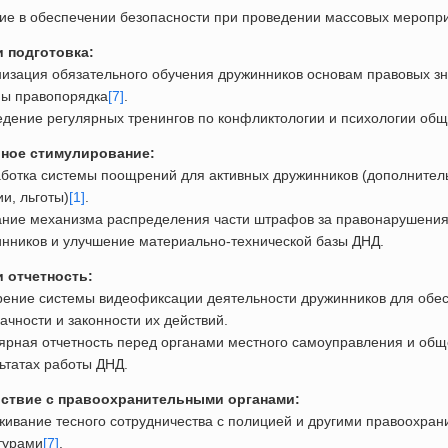
ие в обеспечении безопасности при проведении массовых меропр
и подготовка:
изация обязательного обучения дружинников основам правовых з
ны правопорядка
[7]
.
дение регулярных тренингов по конфликтологии и психологии общ
ное стимулирование:
ботка системы поощрений для активных дружинников (дополнител
и, льготы)
[1]
.
ание механизма распределения части штрафов за правонарушени
нников и улучшение материально-технической базы ДНД.
 отчетность:
ение системы видеофиксации деятельности дружинников для обе
ачности и законности их действий.
ярная отчетность перед органами местного самоуправления и общ
ьтатах работы ДНД.
ствие с правоохранительными органами:
ивание тесного сотрудничества с полицией и другими правоохра
турами
[7]
.