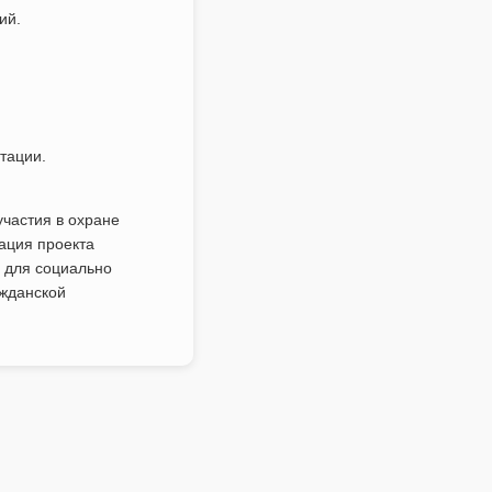
ий.
тации.
частия в охране
ация проекта
и для социально
ажданской