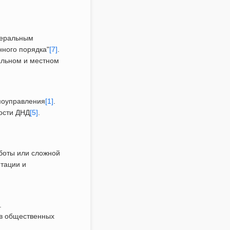
деральным
нного порядка"
[7]
.
альном и местном
моуправления
[1]
.
ости ДНД
[5]
.
боты или сложной
тации и
.
 в общественных