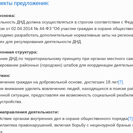
екты предложения:
основа:
льность ДНД должна осуществляться в строгом соответствии с Фе
ом от 02.04.2014 № 44-ФЗ "Об участии граждан в охране обществе
одимо разработать дополнительные нормативные акты на регион
ях для регулирования деятельности ДНД.
ионная структура:
ние ДНД по территориальному принципу при органах местного са
рование районных (городских) штабов для координации деятельн
ужин:
ечение граждан на добровольной основе, достигших 18 лет
[7]
.
е внимание уделить вовлечению людей, находящихся в поиске ра
нной ситуации, предоставляя им возможность социальной реабили
устройства.
направления деятельности:
ствие органам внутренних дел в охране общественного порядка
[7]
лактика правонарушений, включая борьбу с нецензурной бранью
х.