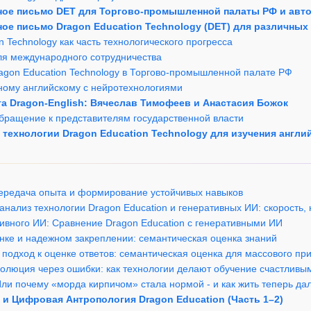
ное письмо DET для Торгово-промышленной палаты РФ и авт
ое письмо Dragon Education Technology (DET) для различных
on Technology как часть технологического прогресса
ля международного сотрудничества
ragon Education Technology в Торгово-промышленной палате РФ
дному английскому с нейротехнологиями
та Dragon-English: Вячеслав Тимофеев и Анастасия Божок
бращение к представителям государственной власти
 технологии Dragon Education Technology для изучения англи
передача опыта и формирование устойчивых навыков
анализ технологии Dragon Education и генеративных ИИ: скорость, 
тивного ИИ: Сравнение Dragon Education с генеративными ИИ
енке и надежном закреплении: семантическая оценка знаний
 подход к оценке ответов: семантическая оценка для массового п
эволюция через ошибки: как технологии делают обучение счастливы
 Или почему «морда кирпичом» стала нормой - и как жить теперь да
h и Цифровая Антропология Dragon Education (Часть 1–2)