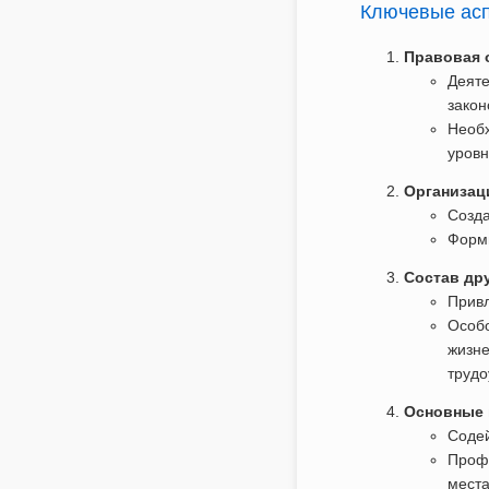
Ключевые асп
Правовая 
Деяте
закон
Необх
уровн
Организац
Созда
Форми
Состав др
Привл
Особо
жизне
трудо
Основные 
Содей
Профи
места