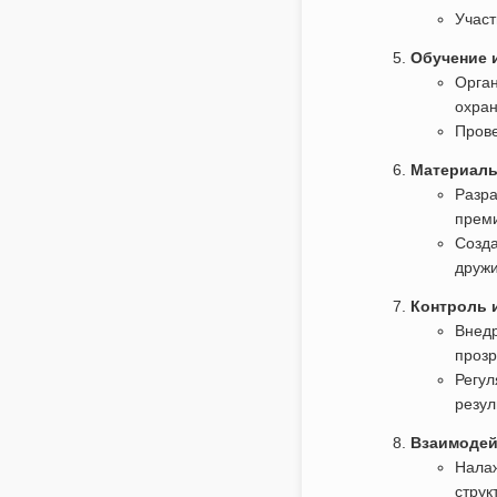
Участ
Обучение 
Орган
охра
Прове
Материаль
Разра
преми
Созд
дружи
Контроль и
Внедр
прозр
Регул
резул
Взаимодей
Налаж
струк