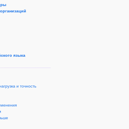
оры
 организаций
йского языка
нагрузка и точность
рименения
м
льше