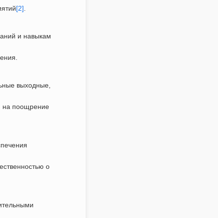
иятий
[2]
.
наний и навыкам
ения.
ьные выходные,
я на поощрение
спечения
ественностью о
нительными