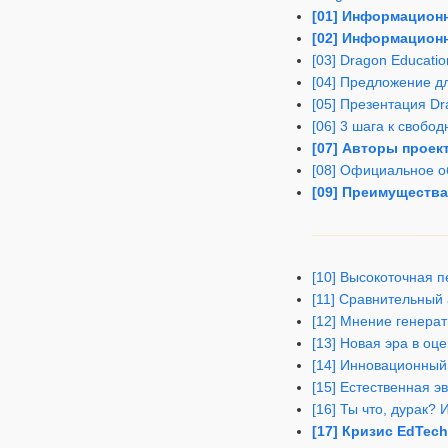
[01] Информацион
[02] Информационн
[03] Dragon Educati
[04] Предложение д
[05] Презентация D
[06] 3 шага к свобо
[07] Авторы проек
[08] Официальное о
[09] Преимущества
[10] Высокоточная 
[11] Сравнительный 
[12] Мнение генера
[13] Новая эра в оц
[14] Инновационный
[15] Естественная 
[16] Ты что, дурак?
[17] Кризис EdTec