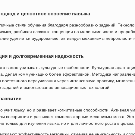
одход и целостное освоение навыка
личные стили обучения благодаря разнообразию заданий. Техноло
языка, разбивая сложные концепции на маленькие части и прораба
ание уделяется аудированию, активируя механизмы нейропластичн
ция и долговременная надежность
ого важно учитывать культурные особенности. Культурная адаптаци
ка, делая коммуникацию более эффективной. Методика направлен
з постоянного переучивания через интенсивную практику, мгновенн
 заданий и использование инновационных технологий.
развитие
о учит языку, но и развивает когнитивные способности. Активная у
ы восприятия и развивает компенсаторные механизмы мозга. Это
 только для изучения языка, но и для личностного роста в целом.
ерждают эффективность методики, отмечая ее уникальность и спо