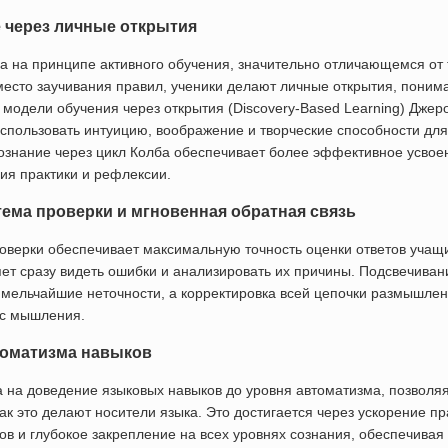
 через личные открытия
а на принципе активного обучения, значительно отличающемся от
место заучивания правил, ученики делают личные открытия, понима
 модели обучения через открытия (Discovery-Based Learning) Джер
спользовать интуицию, воображение и творческие способности дл
ознание через цикл Колба обеспечивает более эффективное усвоен
ия практики и рефлексии.
ема проверки и мгновенная обратная связь
оверки обеспечивает максимальную точность оценки ответов учащ
яет сразу видеть ошибки и анализировать их причины. Подсвечиван
 мельчайшие неточности, а корректировка всей цепочки размышлен
сс мышления.
оматизма навыков
 на доведение языковых навыков до уровня автоматизма, позволяя
ак это делают носители языка. Это достигается через ускорение п
в и глубокое закрепление на всех уровнях сознания, обеспечивая