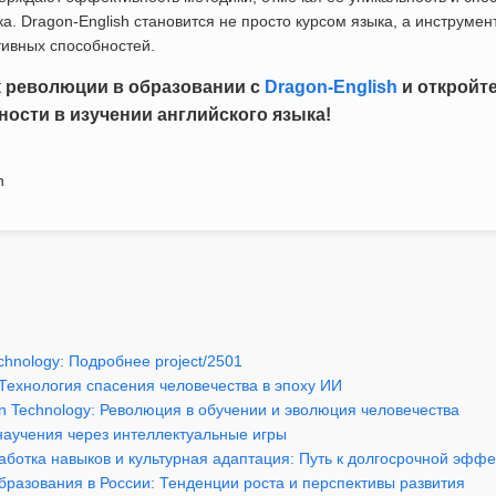
ка. Dragon-English становится не просто курсом языка, а инструме
тивных способностей.
к революции в образовании с
Dragon-English
и откройт
ости в изучении английского языка!
h
chnology: Подробнее project/2501
: Технология спасения человечества в эпоху ИИ
on Technology: Революция в обучении и эволюция человечества
научения через интеллектуальные игры
аботка навыков и культурная адаптация: Путь к долгосрочной эффе
бразования в России: Тенденции роста и перспективы развития