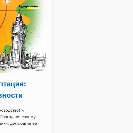
птация:
вности
оводство) и
 благодаря своему
дики, делающие ее