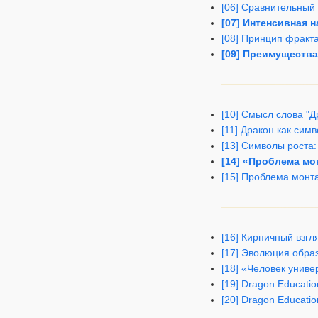
[06] Сравнительный
[07] Интенсивная 
[08] Принцип фракта
[09] Преимущества
[10] Смысл слова "Д
[11] Дракон как сим
[13] Символы роста:
[14] «Проблема мо
[15] Проблема монта
[16] Кирпичный взгл
[17] Эволюция обра
[18] «Человек униве
[19] Dragon Educati
[20] Dragon Educati