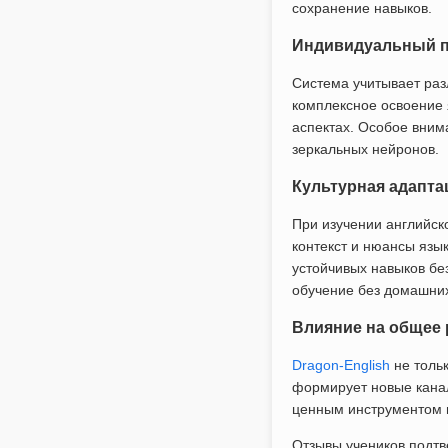
сохранение навыков.
Индивидуальный п
Система учитывает раз
комплексное освоение 
аспектах. Особое вним
зеркальных нейронов.
Культурная адапта
При изучении английск
контекст и нюансы язы
устойчивых навыков бе
обучение без домашних
Влияние на общее 
Dragon-English
не тольк
формирует новые канал
ценным инструментом не
Отзывы учеников подтв