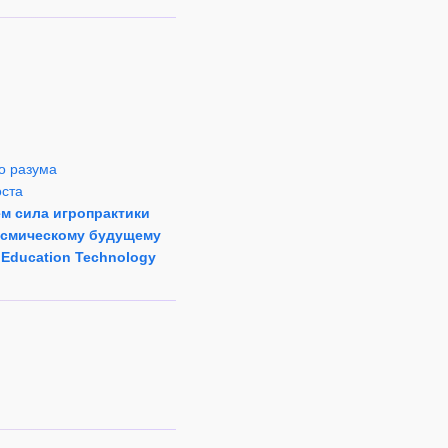
го разума
оста
ем сила игропрактики
космическому будущему
 Education Technology