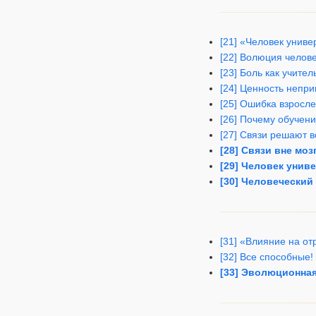
[21] «Человек унив
[22] Волюция челов
[23] Боль как учите
[24] Ценность непри
[25] Ошибка взросле
[26] Почему обучени
[27] Связи решают в
[28] Связи вне мо
[29] Человек унив
[30] Человеческий
[31] «Влияние на о
[32] Все способные!
[33] Эволюционная