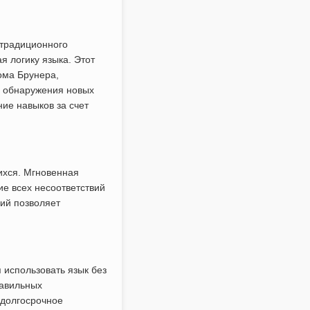
 традиционного
я логику языка. Этот
ома Брунера,
я обнаружения новых
ие навыков за счет
ихся. Мгновенная
ие всех несоответствий
ий позволяет
 использовать язык без
равильных
 долгосрочное