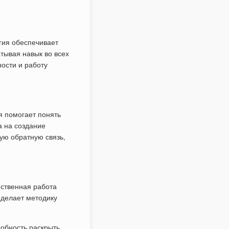
гия обеспечивает
тывая навык во всех
ости и работу
я помогает понять
а на создание
ую обратную связь,
мственная работа
 делает методику
собность раскрыть