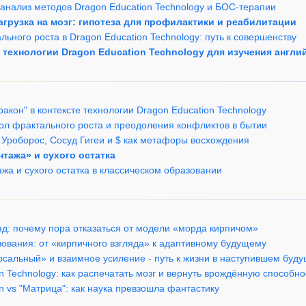
 анализ методов Dragon Education Technology и БОС-терапии
нагрузка на мозг: гипотеза для профилактики и реабилитации
льного роста в Dragon Education Technology: путь к совершенству
 технологии Dragon Education Technology для изучения англи
ракон" в контексте технологии Dragon Education Technology
вол фрактального роста и преодоления конфликтов в бытии
 Уроборос, Сосуд Гигеи и $ как метафоры восхождения
нтажа» и сухого остатка
жа и сухого остатка в классическом образовании
яд: почему пора отказаться от модели «морда кирпичом»
зования: от «кирпичного взгляда» к адаптивному будущему
рсальный» и взаимное усиление - путь к жизни в наступившем буд
on Technology: как распечатать мозг и вернуть врождённую способно
on vs "Матрица": как наука превзошла фантастику