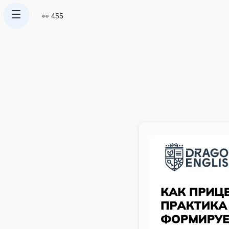
☰
👀 455