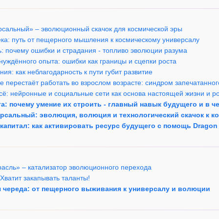
ерсальный» – эволюционный скачок для космической эры
ека: путь от пещерного мышления к космическому универсалу
ль: почему ошибки и страдания - топливо эволюции разума
нуждённого опыта: ошибки как границы и сцепки роста
ния: как неблагодарность к пути губит развитие
е перестаёт работать во взрослом возрасте: синдром запечатанно
сё: нейронные и социальные сети как основа настоящей жизни и р
зга: почему умение их строить - главный навык будущего и в ч
ерсальный: эволюция, волюция и технологический скачок к 
 капитал: как активировать ресурс будущего с помощь Dragon
трасль» – катализатор эволюционного перехода
 Хватит закапывать таланты!
 череда: от пещерного выживания к универсалу и волюции