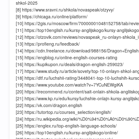
shkol-2025
[8] https://www.sravni.ru/shkola/novaspeak/otzyvy/
[9] https://chicaga.ru/online/platform/
[10] https://2gis.ru/moscow/firm/70000001048152758/tab/revi
[11] https://top10english.ru/kursy-anglijskogo/kursy-anglijskogo
[12] https://otzovik.com/reviews/novaspeak_ru-onlayn-shkola_
[13] https://profieng.ru/feedback/
[14] https://cdn.freelance.ru/download/988156/Dragon+English
[15] https://engblog.ru/online-english-courses-rating
[16] https://kupikupon.ru/deals/dragon-english-259023/
[17] https://www.study.ru/article/sovety/top-10-onlayn-shkol-a
[18] https://dtf.ru/luchshii-rating/3448041-top-10-luchshih-kur
[19] https://www.youtube.com/watch?v=7YCuNEWgiKA
[20] https://irecommend.ru/content/sait-onlain-shkola-angliis
[21] https://www.kp.ru/edu/kursy/luchshie-onlajn-kursy-anglijsk
[22] https://vk.com/dragon.english
[23] https://tutortop.ru/courses_selection/english/
[24] https://ru.wikipedia.org/wiki/%D0%94%D0%A0%D0
[25] https://englex.ru/top-english-language-schools/
[26] https://top10english.ru/kursy-anglijskogo/online/