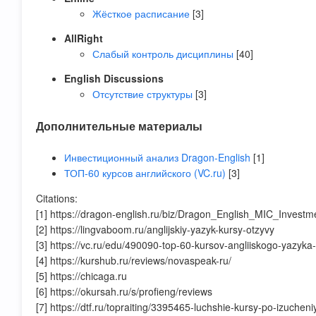
Жёсткое расписание
[3]
AllRight
Слабый контроль дисциплины
[40]
English Discussions
Отсутствие структуры
[3]
Дополнительные материалы
Инвестиционный анализ Dragon-English
[1]
ТОП-60 курсов английского (VC.ru)
[3]
Citations:
[1] https://dragon-english.ru/biz/Dragon_English_MIC_Invest
[2] https://lingvaboom.ru/anglijskiy-yazyk-kursy-otzyvy
[3] https://vc.ru/edu/490090-top-60-kursov-angliiskogo-yazyka-
[4] https://kurshub.ru/reviews/novaspeak-ru/
[5] https://chicaga.ru
[6] https://okursah.ru/s/profieng/reviews
[7] https://dtf.ru/topraiting/3395465-luchshie-kursy-po-izuchen