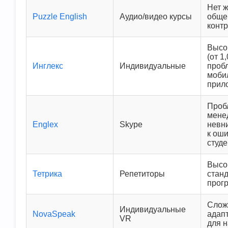
Нет 
Puzzle English
Аудио/видео курсы
обще
конт
Высо
(от 1
Инглекс
Индивидуальные
проб
моби
прил
Проб
мене
Englex
Skype
невн
к ош
студ
Высо
Тетрика
Репетиторы
стан
прог
Слож
Индивидуальные
NovaSpeak
адап
VR
для 