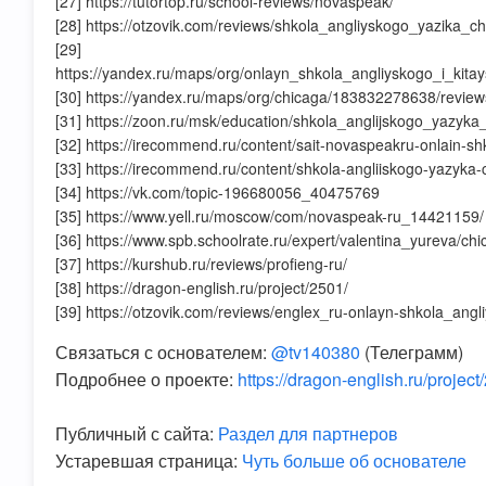
[27] https://tutortop.ru/school-reviews/novaspeak/
[28] https://otzovik.com/reviews/shkola_angliyskogo_yazika_c
[29]
https://yandex.ru/maps/org/onlayn_shkola_angliyskogo_i_ki
[30] https://yandex.ru/maps/org/chicaga/183832278638/review
[31] https://zoon.ru/msk/education/shkola_anglijskogo_yazyka_
[32] https://irecommend.ru/content/sait-novaspeakru-onlain-
[33] https://irecommend.ru/content/shkola-angliiskogo-yazyka
[34] https://vk.com/topic-196680056_40475769
[35] https://www.yell.ru/moscow/com/novaspeak-ru_14421159/
[36] https://www.spb.schoolrate.ru/expert/valentina_yureva/chi
[37] https://kurshub.ru/reviews/profieng-ru/
[38] https://dragon-english.ru/project/2501/
[39] https://otzovik.com/reviews/englex_ru-onlayn-shkola_angl
Связаться с основателем:
@tv140380
(Телеграмм)
Подробнее о проекте:
https://dragon-english.ru/project
Публичный с сайта:
Раздел для партнеров
Устаревшая страница:
Чуть больше об основателе