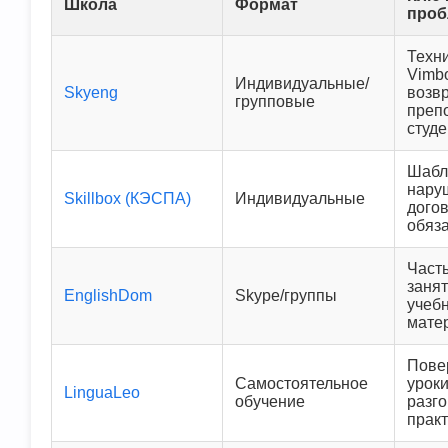
Школа
Формат
про
Техн
Vimb
Индивидуальные/
Skyeng
возвр
групповые
преп
студ
Шабл
нару
Skillbox (КЭСПА)
Индивидуальные
дого
обяз
Част
занят
EnglishDom
Skype/группы
учеб
мате
Пове
Самостоятельное
уроки
LinguaLeo
обучение
разг
прак