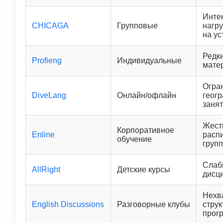
Инте
CHICAGA
Групповые
нагр
на ус
Редки
Profieng
Индивидуальные
мате
Огра
DiveLang
Онлайн/офлайн
геог
заня
Жест
Корпоративное
Enline
расп
обучение
груп
Слаб
AllRight
Детские курсы
дисц
Нехв
English Discussions
Разговорные клубы
стру
прог