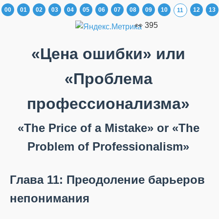
00
01
02
03
04
05
06
07
08
09
10
12
13
11
👀 395
«Цена ошибки» или
«Проблема
профессионализма»
«The Price of a Mistake» or «The
Problem of Professionalism»
Глава 11: Преодоление барьеров
непонимания